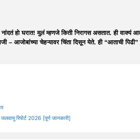
दतं हाे घरात! मुलं म्हणजे किती निरागस असतात. ही वाक्यं आता
आजाेबांच्या चेहऱ्यावर चिंता दिसून येते. ही “आताची पिढी” हा
ात
 जलवायु रिपोर्ट 2026 [पूर्ण जानकारी]