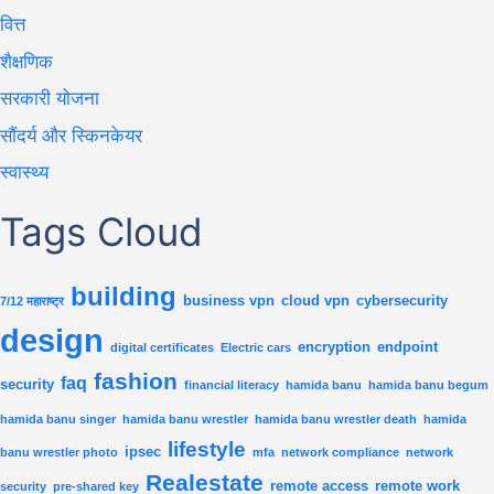
वित्त
शैक्षणिक
सरकारी योजना
सौंदर्य और स्किनकेयर
स्वास्थ्य
Tags Cloud
building
business vpn
cloud vpn
cybersecurity
7/12 महाराष्ट्र
design
encryption
endpoint
digital certificates
Electric cars
fashion
faq
security
financial literacy
hamida banu
hamida banu begum
hamida banu singer
hamida banu wrestler
hamida banu wrestler death
hamida
lifestyle
ipsec
banu wrestler photo
mfa
network compliance
network
Realestate
remote access
remote work
security
pre-shared key