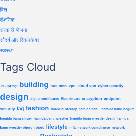
वित्त
शैक्षणिक
सरकारी योजना
सौंदर्य और स्किनकेयर
स्वास्थ्य
Tags Cloud
building
business vpn
cloud vpn
cybersecurity
7/12 महाराष्ट्र
design
encryption
endpoint
digital certificates
Electric cars
fashion
faq
security
financial literacy
hamida banu
hamida banu begum
hamida banu singer
hamida banu wrestler
hamida banu wrestler death
hamida
lifestyle
ipsec
banu wrestler photo
mfa
network compliance
network
Realestate