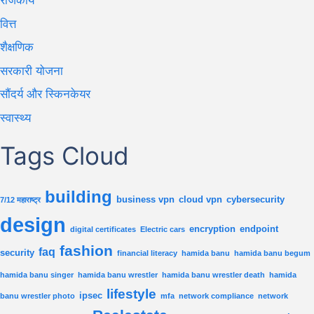
राजकीय
वित्त
शैक्षणिक
सरकारी योजना
सौंदर्य और स्किनकेयर
स्वास्थ्य
Tags Cloud
building
business vpn
cloud vpn
cybersecurity
7/12 महाराष्ट्र
design
encryption
endpoint
digital certificates
Electric cars
fashion
faq
security
financial literacy
hamida banu
hamida banu begum
hamida banu singer
hamida banu wrestler
hamida banu wrestler death
hamida
lifestyle
ipsec
banu wrestler photo
mfa
network compliance
network