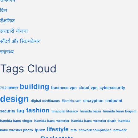
राजकीय
वित्त
शैक्षणिक
सरकारी योजना
सौंदर्य और स्किनकेयर
स्वास्थ्य
Tags Cloud
building
business vpn
cloud vpn
cybersecurity
7/12 महाराष्ट्र
design
encryption
endpoint
digital certificates
Electric cars
fashion
faq
security
financial literacy
hamida banu
hamida banu begum
hamida banu singer
hamida banu wrestler
hamida banu wrestler death
hamida
lifestyle
ipsec
banu wrestler photo
mfa
network compliance
network