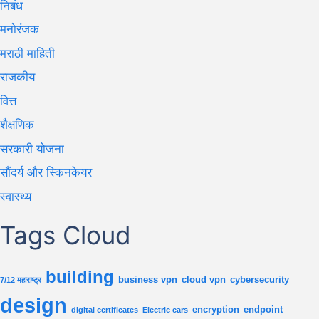
निबंध
मनोरंजक
मराठी माहिती
राजकीय
वित्त
शैक्षणिक
सरकारी योजना
सौंदर्य और स्किनकेयर
स्वास्थ्य
Tags Cloud
building
business vpn
cloud vpn
cybersecurity
7/12 महाराष्ट्र
design
encryption
endpoint
digital certificates
Electric cars