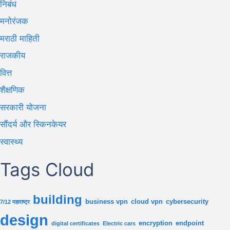
निबंध
मनोरंजक
मराठी माहिती
राजकीय
वित्त
शैक्षणिक
सरकारी योजना
सौंदर्य और स्किनकेयर
स्वास्थ्य
Tags Cloud
building
business vpn
cloud vpn
cybersecurity
7/12 महाराष्ट्र
design
encryption
endpoint
digital certificates
Electric cars