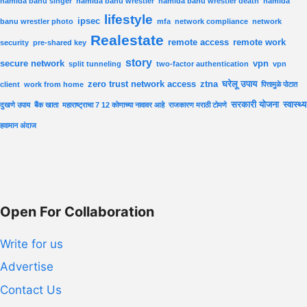
hamida banu singer
hamida banu wrestler
hamida banu wrestler death
hamida
lifestyle
ipsec
banu wrestler photo
mfa
network compliance
network
Realestate
remote access
remote work
security
pre-shared key
story
secure network
vpn
split tunneling
two-factor authentication
vpn
zero trust network access
ztna
घरेलू उपाय
client
work from home
पित्तामुळे पोटात
सरकारी योजना
स्वास्थ्य
दुखणे उपाय
बैंक खाता
महाराष्ट्राचा 7 12 कोणाच्या नावावर आहे
राजकारण मराठी टोमणे
हवामान अंदाज
Open For Collaboration
Write for us
Advertise
Contact Us