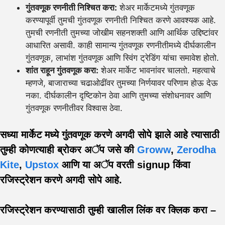
गुंतवणूक रणनीती निश्चित करा:
शेअर मार्केटमध्ये गुंतवणूक
करण्यापूर्वी तुमची गुंतवणूक रणनीती निश्चित करणे आवश्यक आहे.
तुमची रणनीती तुमच्या जोखीम सहनशक्ती आणि आर्थिक उद्दिष्टांवर
आधारित असावी. काही सामान्य गुंतवणूक रणनीतीमध्ये दीर्घकालीन
गुंतवणूक, लाभांश गुंतवणूक आणि स्विंग ट्रेडिंग यांचा समावेश होतो.
शांत राहून गुंतवणूक करा:
शेअर मार्केट भावनांवर चालतो. महत्वाचे
म्हणजे, बाजाराच्या चढाओढींवर तुमच्या निर्णयावर परिणाम होऊ देऊ
नका. दीर्घकालीन दृष्टिकोन ठेवा आणि तुमच्या संशोधनावर आणि
गुंतवणूक रणनीतीवर विश्वास ठेवा.
सध्या मार्केट मध्ये गुंतवणूक करणे अगदी सोपे झाले आहे त्यासाठी
तुम्ही कोणत्याही ब्रोकर अॅप जसे की
Groww
,
Zerodha
Kite
,
Upstox
आणि या अॅप वरती signup किंवा
रजिस्ट्रेशन करणे अगदी सोपे आहे.
रजिस्ट्रेशन करण्यासाठी तुम्ही खालील लिंक वर क्लिक करा –