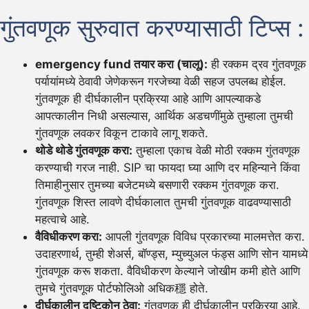
गुंतवणूक सुरुवात करण्यासाठी टिप्स :
emergency fund तयार करा (चालू):
ही रक्कम द्रव गुंतवणूक
पर्यायांमध्ये ठेवावी जेणेकरून गरजेच्या वेळी सहज उपलब्ध होईल.
गुंतवणूक ही दीर्घकालीन प्रक्रिया आहे आणि आपल्याकडे
आपत्कालीन निधी असल्यास, आर्थिक अडचणींमुळे तुम्हाला तुमची
गुंतवणूक लवकर विकून टाकावे लागू शकते.
थोडे थोडे गुंतवणूक करा:
तुम्हाला एकाच वेळी मोठी रक्कम गुंतवणूक
करण्याची गरज नाही. SIP चा फायदा घ्या आणि दर महिन्याने किंवा
तिमाहीनुसार तुमच्या बजेटमध्ये बसणारी रक्कम गुंतवणूक करा.
गुंतवणूक शिस्त लावणे दीर्घकालात तुमची गुंतवणूक वाढवण्यासाठी
महत्वाचे आहे.
वैविधीकरण करा:
आपली गुंतवणूक विविध प्रकारच्या मालमत्तेत करा.
उदाहरणार्थ, तुम्ही शेअर्स, बॉण्ड्स, म्युच्युअल फंड्स आणि सोन यामध्ये
गुंतवणूक करू शकता. वैविधीकरण केल्याने जोखीम कमी होते आणि
तुमचे गुंतवणूक पोर्टफोलिओ अधिक穩 होते.
दीर्घकालीन दृष्टिकोन ठेवा:
गुंतवणूक ही दीर्घकालीन प्रक्रिया आहे.