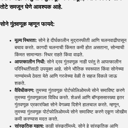
तोटे समजून घेणे आवश्यक आहे.
सोने गुंतवणूक म्हणून फायदे:
मूल्य स्थिरता:
सोने हे दीर्घकालीन मुद्रास्फीती आणि चलनवाढीपासून
बचाव करते. कागदी चलनाची किंमत कमी होत असताना, सोन्याची
किंमत सामान्यतः स्थिर राहते किंवा वाढते.
आपत्कालीन निधी:
सोने द्रव गुंतवणूक नाही परंतु ते आपत्कालीन
परिस्थितींसाठी उपयुक्त आहे. सोने भौतिक स्वरूपात किंवा सोनेच्या
नाण्यांमध्ये ठेवता येते आणि गरजेच्या वेळी ते सहज विकले जाऊ
शकते.
वैविधीकरण:
तुमच्या गुंतवणूक पोर्टफोलिओमध्ये सोने समाविष्ट करणे
तुमच्या गुंतवणूकाला विविध करते. शेअर्स आणि बॉण्ड्ससारख्या इतर
गुंतवणूक प्रकारांपेक्षा सोने वेगळ्या दिशेने हालचाल करते. म्हणून,
तुमच्या गुंतवणूक पोर्टफोलिओमध्ये सोने समाविष्ट करणे एकूण जोखीम
कमी करण्यास मदत करते.
सांस्कृतिक महत्व:
काही संस्कृतींमध्ये, सोने हे सांस्कृतिक आणि