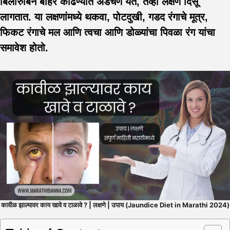
बिलीरुबिन बाहेर काढण्यात अडचण येते, तेव्हा लक्षणे दिसू
लागतात. या लक्षणांमध्ये थकवा, पोटदुखी, गडद रंगाचे मूत्र,
फिकट रंगाचे मल आणि त्वचा आणि डोळ्यांचा पिवळा रंग यांचा
समावेश होतो.
कावीळ झाल्यावर काय खावे व टाळावे ? | लक्षणे | उपाय (Jaundice Diet in Marathi 2024)