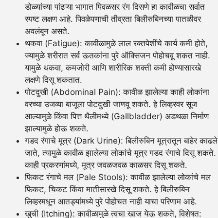
डोळ्यांच्या पांढऱ्या भागात पिवळसर रंग दिसणे हा कावीळचा सर्वात
स्पष्ट लक्षण आहे. पिवळेपणाची तीव्रता बिलीरुबिनच्या पातळीवर
अवलंबून असते.
थकवा (Fatigue): कावीळामुळे लाल रक्तपेशींचे कार्य कमी होते,
ज्यामुळे शरीरात सर्व ऊतकांना पुरे ऑक्सिजन पोहोचवू शकत नाही.
यामुळे थकवा, कमजोरी आणि शारीरिक शक्ती कमी होण्यासारखे
लक्षणे दिसू शकतात.
पोटदुखी (Abdominal Pain): कावीळ झालेल्या काही लोकांना
वरच्या उजव्या बाजूला पोटदुखी जाणवू शकते. हे लिव्हरवर सूज
आल्यामुळे किंवा पित्त थैलीमध्ये (Gallbladder) अडथळा निर्माण
झाल्यामुळे होऊ शकते.
गडद रंगाचे मूत्र (Dark Urine): बिलीरुबिन मूत्रातून बाहेर काढले
जाते, त्यामुळे कावीळ झालेल्या लोकांचे मूत्र गडद रंगाचे दिसू शकते.
काही प्रकरणांमध्ये, मूत्र जवळजवळ काळसर दिसू शकते.
फिकट रंगाचे मल (Pale Stools): कावीळ झालेल्या लोकांचे मल
फिकट, चिकट किंवा मातीसारखे दिसू शकते. हे बिलीरुबिन
लिव्हरमधून आतड्यांमध्ये पुरे पोहोचत नाही याचा परिणाम आहे.
खुची (Itching): कावीळामुळे त्वचा खाज येऊ शकते, विशेषत: