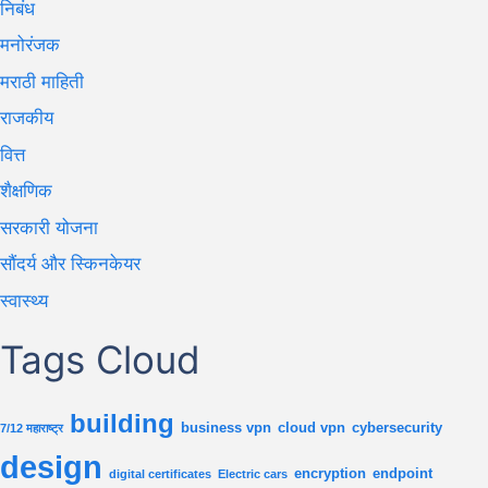
निबंध
मनोरंजक
मराठी माहिती
राजकीय
वित्त
शैक्षणिक
सरकारी योजना
सौंदर्य और स्किनकेयर
स्वास्थ्य
Tags Cloud
building
business vpn
cloud vpn
cybersecurity
7/12 महाराष्ट्र
design
encryption
endpoint
digital certificates
Electric cars