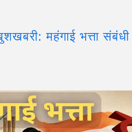
खुशखबरी: महंगाई भत्ता संबंध